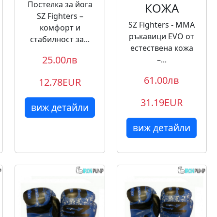
Постелка за йога
КОЖА
SZ Fighters –
SZ Fighters - ММА
комфорт и
ръкавици EVO от
стабилност за...
естествена кожа
25.00лв
–...
61.00лв
12.78EUR
31.19EUR
виж детайли
виж детайли