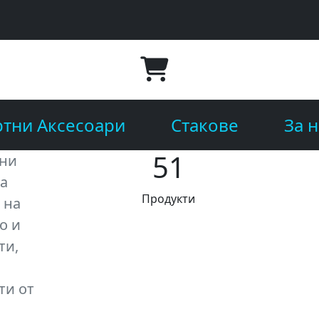
тни Аксесоари
Стакове
За н
51
тни
за
Продукти
 на
о и
ти,
ти от