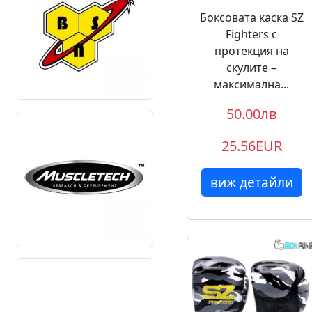
Боксовата каска SZ
Fighters с
протекция на
скулите –
максимална...
50.00лв
25.56EUR
виж детайли