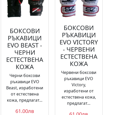
БОКСОВИ
БОКСОВИ
РЪКАВИЦИ
РЪКАВИЦИ
EVO VICTORY
EVO BEAST -
- ЧЕРВЕНИ
ЧЕРНИ
ЕСТЕСТВЕНА
ЕСТЕСТВЕНА
КОЖА
КОЖА
Червени боксови
Черни боксови
ръкавици EVO
ръкавици EVO
Victory,
Beast, изработени
изработени от
от естествена
естествена кожа,
кожа, предлагат...
предлагат...
61.00лв
61.00лв