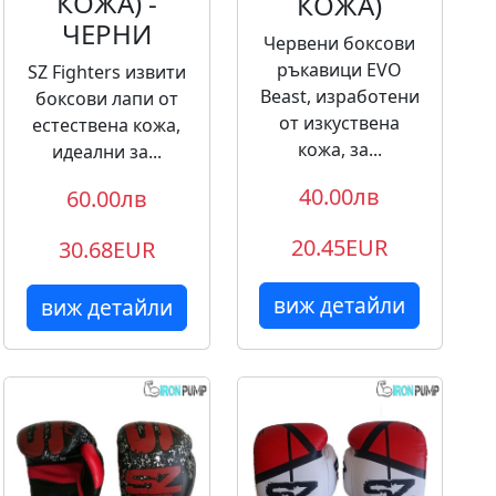
КОЖА) -
КОЖА)
ЧЕРНИ
Червени боксови
ръкавици EVO
SZ Fighters извити
Beast, изработени
боксови лапи от
от изкуствена
естествена кожа,
кожа, за...
идеални за...
40.00лв
60.00лв
20.45EUR
30.68EUR
виж детайли
виж детайли