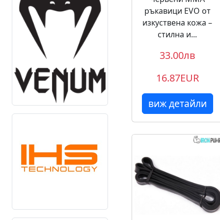
ръкавици EVO от
изкуствена кожа –
стилна и...
33.00лв
16.87EUR
виж детайли