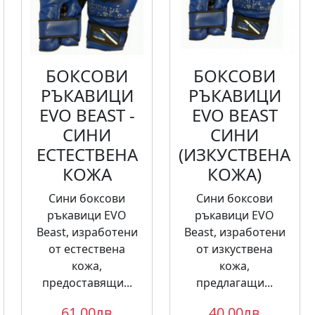
БОКСОВИ
БОКСОВИ
РЪКАВИЦИ
РЪКАВИЦИ
EVO BEAST -
EVO BEAST
СИНИ
СИНИ
ЕСТЕСТВЕНА
(ИЗКУСТВЕНА
КОЖА
КОЖА)
Сини боксови
Сини боксови
ръкавици EVO
ръкавици EVO
Beast, изработени
Beast, изработени
от естествена
от изкуствена
кожа,
кожа,
предоставящи...
предлагащи...
61.00лв
40.00лв