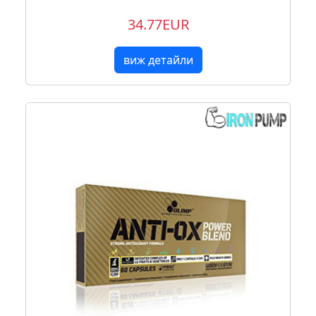
34.77EUR
виж детайли