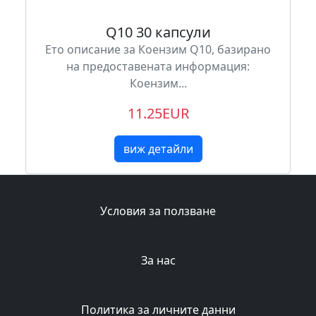
Q10 30 капсули
Ето описание за Коензим Q10, базирано
на предоставената информация:
Коензим...
11.25EUR
виж детайли
Условия за ползване
За нас
Политика за личните данни