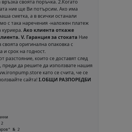
 връзка своята поръчка. 2.Когато
ката ние ще Ви потърсим. Ако има
аша сметка, а в всички останали
мо с така наречения -наложен платеж
а куриера.
Ако клиента откаже
клиента.
V. Гаранция за стоката
Ние
в своята оригинална опаковка с
 и срок на годност.
т разстояние, които се доставят след
, преди да решите да използвате нашия
.ironpump.store като се счита, че се
зползвайте сайта!
I.ОБЩИ РАЗПОРЕДБИ
нни

2

ров" № 2
