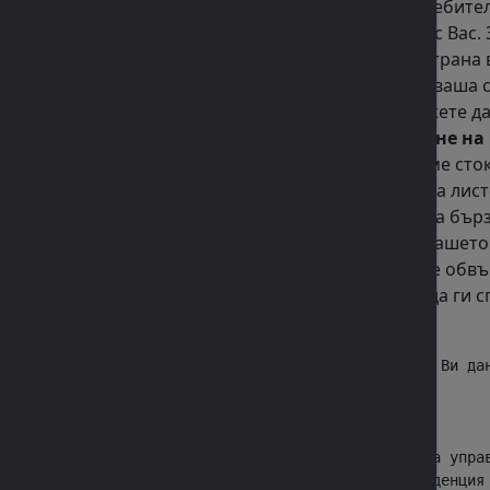
поръчката настъпват, ако: 1.Потребите
липсва обратен контакт-телефон с Вас.
проблеми с доставката от наша страна 
допълнителни изпращания са за ваша 
на куриера при доставка. Вие можете да
поръчката разходите за връщане на 
от www.ironpump.store предлагаме сток
необходимата към тях прикрепена листо
www.ironpump.store
е уеб сайт за бър
като Потребителя потвърди. На вашето 
онлайн магазин. С тези условия се обвъ
съгласяват и приемат условията да ги с
Надзорните органи са:

1. Комисията за защита на личните Ви дан
               Наименование             
               Седалище и адрес на управ
                Адрес за кореспонденция 