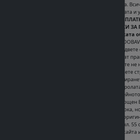
поръчката тя ще бъде обработена. Всич
за доставка се определя от тарифата и 
НА ПОРЪЧКАТА НАД 60,00ЛВ. БЕЗПЛ
БЕЗПЛАТНАТА ДОСТАВКА НЕ ВАЖИ ЗА 
разходите за връщане на пратката о
Всяка поръчка на Потребителя в DOBAVK
за защита на потребителя между двете
прекъснат достъп до сайта. Те имат пр
технически поправки. Операторите не н
2.Правата и отговорностите на двете ст
и вярна информация при регистрирането
- да отговаря за опазването на паролат
заявената от него поръчка при нейното 
юридическо лице, ако не е упълмощен
или замени закупената от него стока, н
сделката трябва да не ползван, в ориги
съответствие с разпоредбите на чл. 55 
променят трябва да се отразят в сайта и
всички останали са в сила.