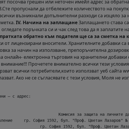
лят посочва грешен или неточен имейл адрес за обратна
 3.Сте пропуснали да отбележите количеството на покуп
всички възникнали допълнителни разходи са изцяло за н
сметка.
IV. Начина на заплащане
Заплащането става са
 огледате поръчката си и чак след това да я заплатите н
пратката обратно към подателя ще са за сметка на 
и от лицензирани вносители. Хранителните добавки са 
вка за начин на използване, препоръчителна дозировка
за онлайн- електронна търговия на хранителни добавки о
внимание!!! Прочетете внимателно всички тези условия
рзват всички потребители,които използват уеб сайта www
пазват. Ако не се съгласявате с тези условия, Моля не и
ни – с адрес:

                         Комисия за защита на личните да
ление     гр. София 1592, бул. "Проф. Цветан Лазаров" № 
                 гр. София 1592, бул. "Проф. Цветан Лаза