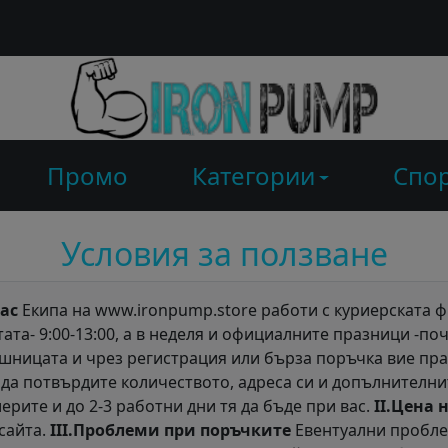
Промо
Категории
Спор
Условия за ползване
ас
Екипа на www.ironpump.store работи с куриерската
отата- 9:00-13:00, а в неделя и официалните празници -п
шницата и чрез регистрация или бърза поръчка вие пра
да потвърдите количеството, адреса си и допълнителнит
ерите и до 2-3 работни дни тя да бъде при вас.
II.Цена 
сайта.
III.Проблеми при поръчките
Евентуални пробле