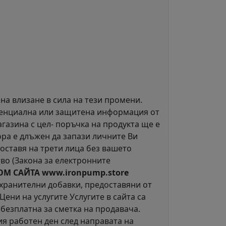
на влизане в сила на тези промени.
денциална или защитена информация от
газина с цел- поръчка на продукта ще е
ора е длъжен да запази личните Ви
доставя на трети лица без вашето
тво (Закона за електронните
ОМ САЙТА www.ironpump.store
 хранителни добавки, предоставяни от
ени на услугите Услугите в сайта са
 безплатна за сметка на продавача.
ия работен ден след направата на