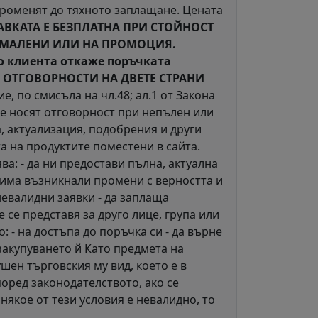
променят до тяхното заплащане. Цената
АВКАТА Е БЕЗПЛАТНА ПРИ СТОЙНОСТ
НАМАЛЕНИ ИЛИ НА ПРОМОЦИЯ.
 клиента откаже поръчката
I. ОТГОВОРНОСТИ НА ДВЕТЕ СТРАНИ
, по смисъла на чл.48; ал.1 от Закона
не носят отговорност при непълен или
, актуализация, подобрения и други
а на продуктите поместени в сайта.
а: - да ни предостави пълна, актуална
 има възникнали промени с верността и
 невалидни заявки - да заплаща
 се представя за друго лице, група или
 - на достъпа до поръчка си - да върне
 закупуването й Като предмета на
ушен търговския му вид, което е в
оред законодателството, ако се
 някое от тези условия е невалидно, то