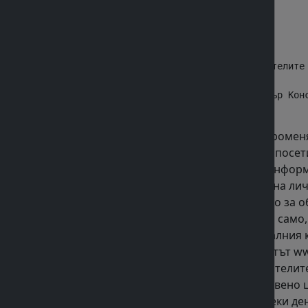
                Телефон                 
                Интернет страница       
2. Комисията за защита на потребителите

звено в гр.Плевен

Адрес: 5800 гр.Плевен  ул. "Димитър Конс
3.Операторът на сайта може да променя
4.Информация, която предоставя посе
своите посетители. Всяка лична информ
под закрила на Закона за защита на ли
данни и да ги използва единствено за о
съгласие. Изключение прави това само,
съобщения, Наказатело-процесуалния ко
1.Характеристики на услугите Сайтът w
различни Доставчици на потребителите н
безплатни, Вие заплащате единствено ц
3.Поръчка Поръчки приемаме всеки ден 