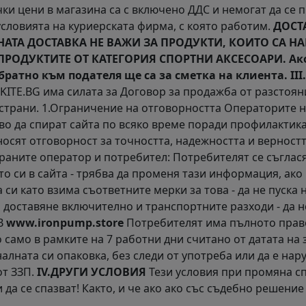
ки цени в магазина са с включено ДДС и немогат да се 
условията на куриерската фирма, с която работим.
ДОСТ
АТНАТА ДОСТАВКА НЕ ВАЖИ ЗА ПРОДУКТИ, КОИТО СА 
ПРОДУКТИТЕ ОТ КАТЕГОРИЯ СПОРТНИ АКСЕСОАРИ. Ако
братно към подателя ще са за сметка на клиента.
II
ITE.BG има силата за Договор за продажба от разстояние
 страни. 1.Ограничение на отговорността Операторите 
аво да спират сайта по всяко време поради профилактика
осят отговорност за точността, надежността и верностт
раните оператор и потребител: Потребителят се съгласяв
 си в сайта - трябва да променя тази информация, ако
а си като взима съответните мерки за това - да не пуска
доставяне включително и транспортните разходи - да не
 В
www.ironpump.store
Потребителят има пълното право:
о само в рамките на 7 работни дни считано от датата на
налната си опаковка, без следи от употреба или да е нар
от ЗЗП.
IV.ДРУГИ УСЛОВИЯ
Тези условия при промяна сп
 да се спазват! Както, и че ако ако със съдебно решение