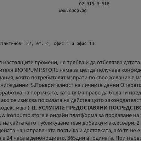
                               02 915 3 518

                       www.cpdp.bg

тантинов" 27, ет. 4, офис 1 и офис 13

 настоящите промени, но трябва и да отбелязва датата 
тителя IRONPUMP.STORE няма за цел да получава конфи
ация, която потребителят изпрати по свое желание в ма
чните данни. 5.Поверителност на личните данни Операт
бработка на поръчката, като няма право да бъда ги пре
 ако се изисква по силата на действащото законодателс
декс и др.).
II. УСЛУГИТЕ ПРЕДОСТАВЯНИ ПОСРЕДСТВ
ww.ironpump.store е онлайн платформа за продаване на
а сайта като публикуване тези добавки и аксесоари. 2.Ц
ената на направената поръчка и доставката, ако тя не е
в 24 часа в денонощието, 365дни в годината. При първ