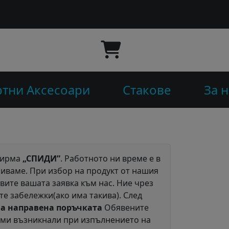
тни Аксесоари
Стакове
За н
 фирма
„СПИДИ”
. Работното ни време е в
очиваме. При избор на продукт от нашия
вите вашата заявка към нас. Ние чрез
е забележки(ако има такива). След
на направена поръчката
Обявените
ми възникнали при изпълнението на