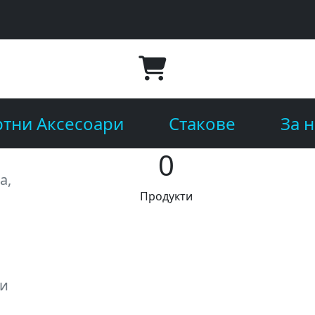
тни Аксесоари
Стакове
За н
0
а,
Продукти
 и