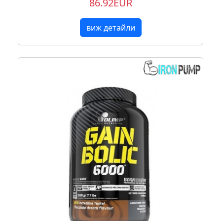
86.92EUR
виж детайли