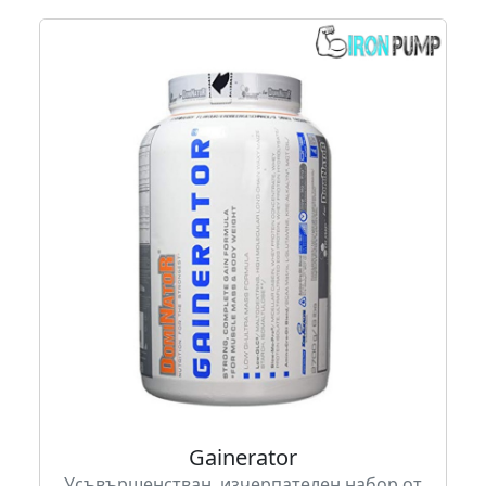
Gainerator
Усъвършенстван, изчерпателен набор от