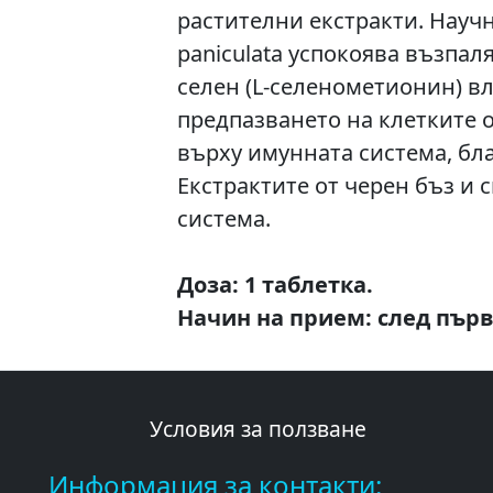
растителни екстракти. Научн
paniculata успокоява възпал
селен (L-селенометионин) вл
предпазването на клетките о
върху имунната система, бл
Екстрактите от черен бъз и
система.
Доза: 1 таблетка.
Начин на прием: след първ
Условия за ползване
Информация за контакти: