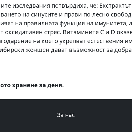
ите изследвания потвърдиха, че: Екстрактът 
яването на синусите и прави по-лесно свобо
ияят на правилната функция на имунитета, а
т оксидативен стрес. Витамините С и D оказ
агодарение на което укрепват естествения и
 сибирски женшен дават възможност за добр
ото хранене за деня.
За нас