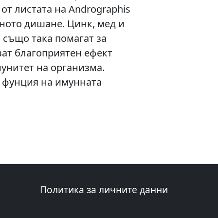
от листата на Andrographis
дното дишане. Цинк, мед и
 също така помагат за
ват благоприятен ефект
мунитет на организма.
а фунция на имунната
Политика за личните данни