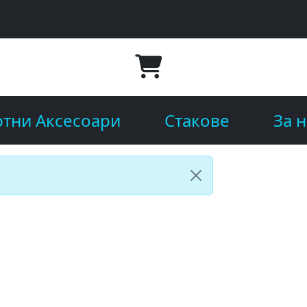
тни Аксесоари
Стакове
За н