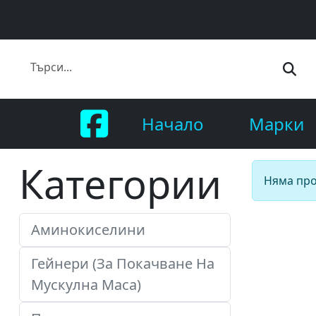
Начало
Марки
Категории
Няма про
Аминокиселини
Гейнери (За Покачване На
Мускулна Маса)