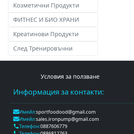
Козметични Продукти
ФИТНЕС И БИО ХРАНИ
Креатинови Продукти
След Тренировъчни
Условия за ползване
Информация за контакти:
Имейл:
sportfoodood@gmail.com
Имейл:
sales.ironpump@gmail.com
Телефон:
0887606779
phone
Телефон:
0886812763
phone