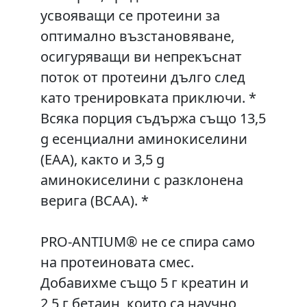
усвояващи се протеини за
оптимално възстановяване,
осигуряващи ви непрекъснат
поток от протеини дълго след
като тренировката приключи. *
Всяка порция съдържа също 13,5
g есенциални аминокиселини
(EAA), както и 3,5 g
аминокиселини с разклонена
верига (BCAA). *
PRO-ANTIUM® не се спира само
на протеиновата смес.
Добавихме също 5 г креатин и
2,5 г бетаин, които са научно