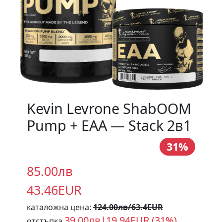
Kevin Levrone ShabOOM
Pump + EAA — Stack 2в1
31%
85.00лв
43.46EUR
каталожна цена:
124.00лв/63.4EUR
39.00лв|19.94EUR (31%)
отстъпка