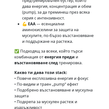
предтренировъчен бустер, който
дава енергия, концентрация и обем
(pump), за да преминеш през всяка
серия с интензивност.
💪
EAA
— есенциални
аминокиселини за защита на
мускулите, по-бързо възстановяване
и поддържане на растежа.
✅ Подходящ за всеки, който търси
комбинация от
енергия преди
и
възстановяване след
тренировка.
Какво ти дава този stack:
• Повече експлозивна енергия и фокус
• По-видим и траен „pump“ ефект
• Подобрено възстановяване и мускулна
защита
• Подкрепа за мускулен растеж и
издръжливост